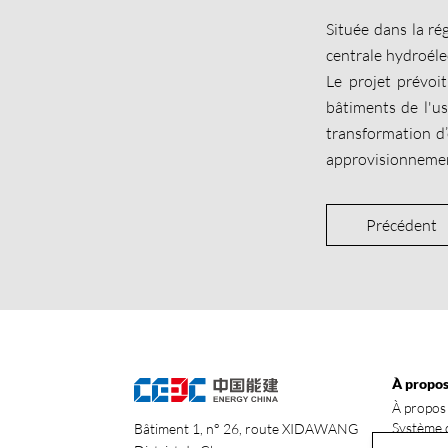
Située dans la ré
centrale hydroélec
Le projet prévoi
bâtiments de l'us
transformation d’
approvisionnement,
Précédent
À propo
À propos
Système d
Bâtiment 1, n° 26, route XIDAWANG
Sites mo