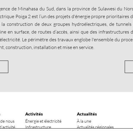
gence de Minahasa du Sud, dans la province de Sulawesi du Nord
trique Poiga 2 est l’un des projets d'énergie propre prioritaires de
t la construction de deux groupes hydroélectriques, de tunnels 
ine en surface, de routes d’accès, ainsi que des infrastructures 
électricité. Le périmètre des travaux englobe l'ensemble du proce
 construction, installation et mise en service.
s
Activités
Actualités
 de nous
Énergie et électricité
À la une
’activité
Infrastructure
Actualités régionales
ndiaux
Fabrication industrielle
Fonctionnalité