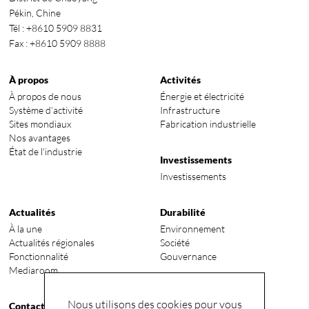
Pékin, Chine
Tél : +8610 5909 8831
Fax : +8610 5909 8888
À propos
Activités
À propos de nous
Énergie et électricité
Système d’activité
Infrastructure
Sites mondiaux
Fabrication industrielle
Nos avantages
État de l'industrie
Investissements
Investissements
Actualités
Durabilité
À la une
Environnement
Actualités régionales
Société
Fonctionnalité
Gouvernance
Mediaroom
Conditions
Nous utilisons des cookies pour vous
Contact
Termes et conditions