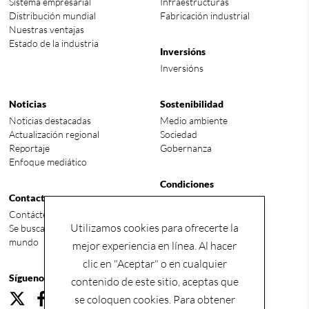
Sistema empresarial
Infraestructuras
Distribución mundial
Fabricación industrial
Nuestras ventajas
Estado de la industria
Inversións
Inversións
Noticias
Sostenibilidad
Noticias destacadas
Medio ambiente
Actualización regional
Sociedad
Reportaje
Gobernanza
Enfoque mediático
Condiciones
Contacto
Términos y condiciones
Contáctenos
Política de privacidad
Utilizamos cookies para ofrecerte la
Se buscan talentos en todo el
mundo
mejor experiencia en línea. Al hacer
clic en "Aceptar" o en cualquier
Síguenos
contenido de este sitio, aceptas que
se coloquen cookies. Para obtener